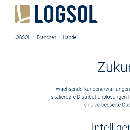
Zum Inhalt springen
Zur Navigation springen
Zum Fußbereich und Kontakt springen
LOGSOL
/
Branchen
/
Handel
Zukun
Wachsende Kundenerwartungen, Sa
skalierbare Distributionslösungen 
eine verbesserte Cu
Intellig