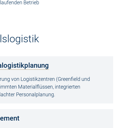
laufenden Betrieb
slogistik
alogistikplanung
ung von Logistikzentren (Greenfield und
immten Materialflüssen, integrierten
achter Personalplanung.
gement