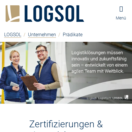
Zum Inhalt springen
Zur Navigation springen
Zum Fußbereich und Kontakt springen
Menü
LOGSOL
/
Unternehmen
/
Prädikate
Zertifizierungen &