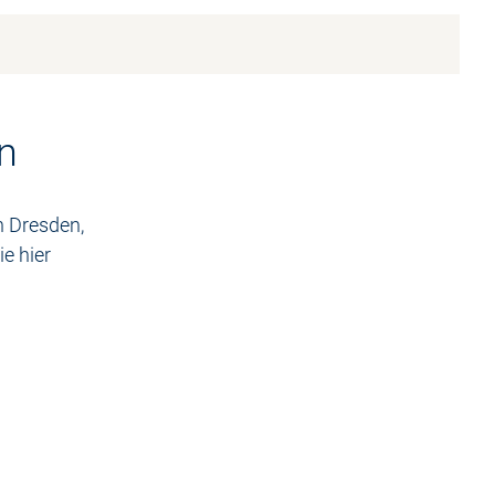
n
n Dresden,
e hier