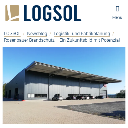
Zum Inhalt springen
Zur Navigation springen
Zum Fußbereich und Kontakt springen
Menü
LOGSOL
/
Newsblog
/
Logistik- und Fabrikplanung
/
Rosenbauer Brandschutz − Ein Zukunftsbild mit Potenzial