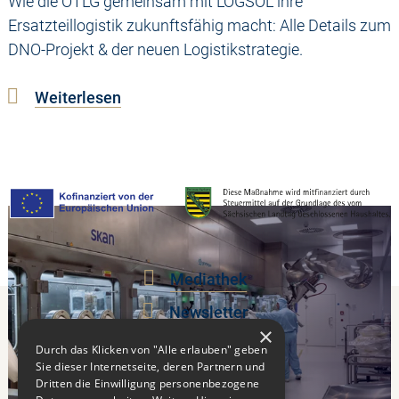
Wie die OTLG gemeinsam mit LOGSOL ihre
Ersatzteillogistik zukunftsfähig macht: Alle Details zum
DNO-Projekt & der neuen Logistikstrategie.
Weiterlesen
Mediathek
Newsletter
×
Events
Durch das Klicken von "Alle erlauben" geben
Sie dieser Internetseite, deren Partnern und
Kontakt
Dritten die Einwilligung personenbezogene