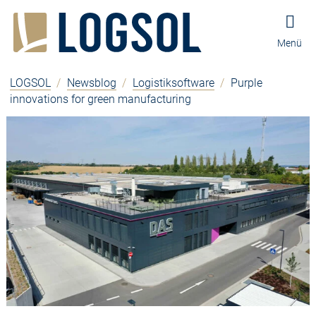
Zum Inhalt springen
Zur Navigation springen
Zum Fußbereich und Kontakt springen
Menü
LOGSOL
/
Newsblog
/
Logistiksoftware
/
Purple
innovations for green manufacturing