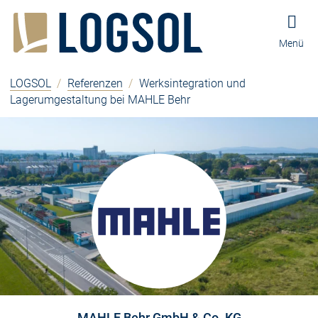
Zum Inhalt springen
Zur Navigation springen
Zum Fußbereich und Kontakt springen
Menü
LOGSOL
/
Referenzen
/
Werksintegration und
Lagerumgestaltung bei MAHLE Behr
MAHLE Behr GmbH & Co. KG