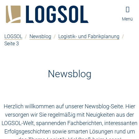
Zum Inhalt springen
Zur Navigation springen
Zum Fußbereich und Kontakt springen
Menü
LOGSOL
/
Newsblog
/
Logistik- und Fabrikplanung
/
Seite 3
Newsblog
Herzlich willkommen auf unserer Newsblog-Seite. Hier
versorgen wir Sie regelmäßig mit Neuigkeiten aus der
LOGSOL-Welt, spannenden Fachberichten, interessanten
Erfolgsgeschichten sowie smarten Lösungen rund um